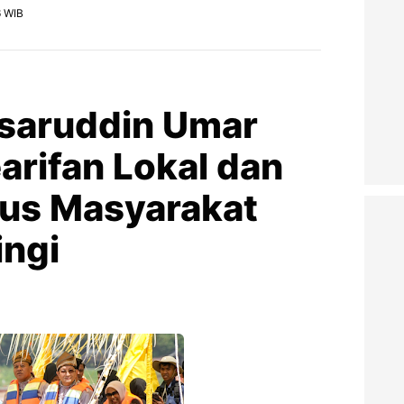
6 WIB
saruddin Umar
arifan Lokal dan
ius Masyarakat
ingi