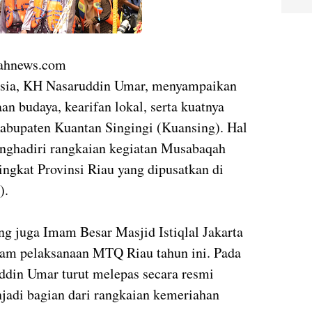
ahnews.com
sia, KH Nasaruddin Umar, menyampaikan
n budaya, kearifan lokal, serta kuatnya
bupaten Kuantan Singingi (Kuansing). Hal
enghadiri rangkaian kegiatan Musabaqah
ngkat Provinsi Riau yang dipusatkan di
).
g juga Imam Besar Masjid Istiqlal Jakarta
am pelaksanaan MTQ Riau tahun ini. Pada
ddin Umar turut melepas secara resmi
jadi bagian dari rangkaian kemeriahan