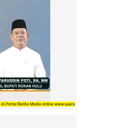
Berita Media online www.suaradaerahnews.com, semoga setiap berita