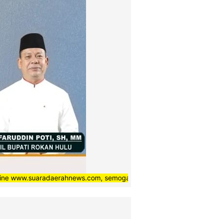
aradaerahnews.com, semoga setiap berita yang kami sajikan kepada 