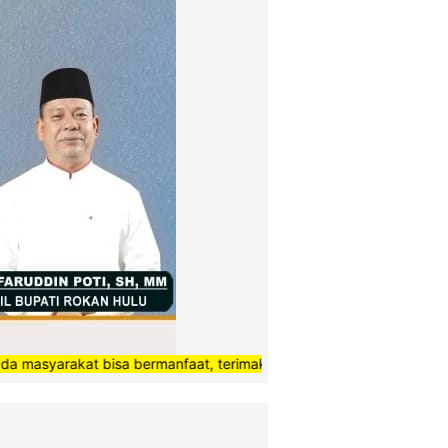
kat bisa bermanfaat, terimakasih”