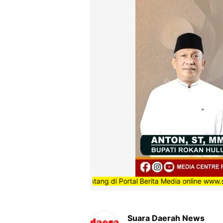
”Selamat Datang di Portal Berita Media online www.suaradaer
Suara Daerah News