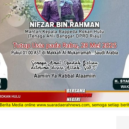
a online www.suaradaerahnews.com, semoga setiap berita yang kami 