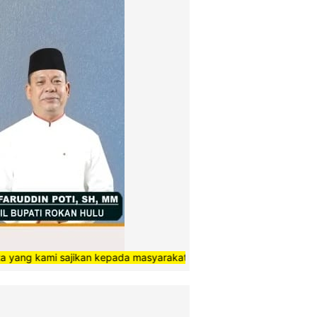
sajikan kepada masyarakat bisa bermanfaat, terimakasih”