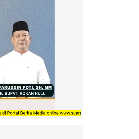
erita Media online www.suaradaerahnews.com, semoga setiap berita 