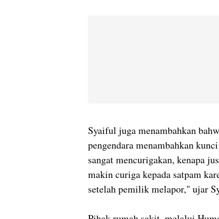
Syaiful juga menambahkan bahwa
pengendara menambahkan kunci g
sangat mencurigakan, kenapa ju
makin curiga kepada satpam kar
setelah pemilik melapor," ujar Sy
Pihak rumah sakit, melalui Hum