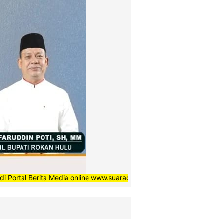
erita Media online www.suaradaerahnews.com, semoga setiap berita 