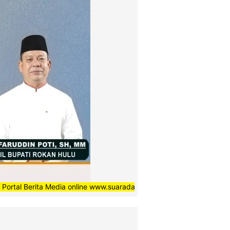
ta Media online www.suaradaerahnews.com, semoga setiap berita ya