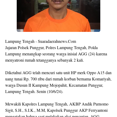
Lampung Tengah - Suaradaerahnews.Com
Jajaran Polsek Punggur, Polres Lampung Tengah, Polda
Lampung menangkap seorang warga inisial AGG (24) karena
menyatroni rumah tetangganya sebanyak 2 kali.
Diketahui AGG telah mencuri satu unit HP merk Oppo A15 dan
uang tunai Rp. 700 ribu dari rumah korban bernama Komariyah,
warga Dusun II Kampung Mojopahit, Kecamatan Punggur,
Lampung Tengah. Senin (10/6/24).
Mewakili Kapolres Lampung Tengah, AKBP Andik Purnomo
Sigit, S.H., S.I.K., M.M, Kapolsek Punggur AKP Ferryantoni
mengatakan bahwa saat melakukan aksi pencurian, AGG