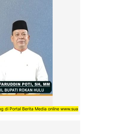
 Berita Media online www.suaradaerahnews.com, semoga setiap berit