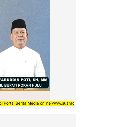
rita Media online www.suaradaerahnews.com, semoga setiap berita y