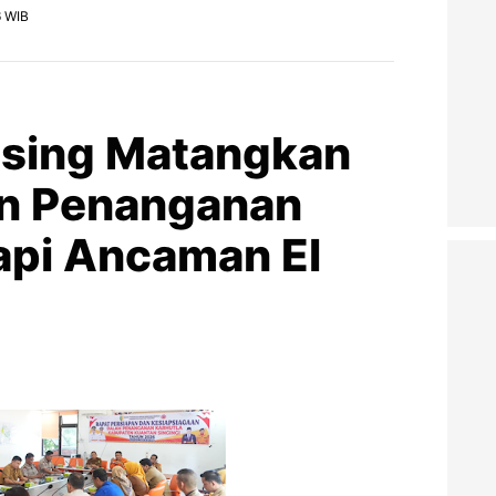
6 WIB
sing Matangkan
an Penanganan
api Ancaman El