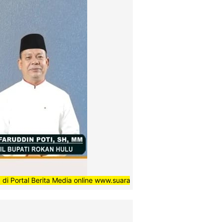
erita Media online www.suaradaerahnews.com, semoga setiap berita 