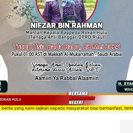
 kami sajikan kepada masyarakat bisa bermanfaat, terimakasih”