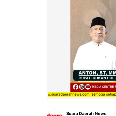
a Media online www.suaradaerahnews.com, semoga setiap berita yang
Suara Daerah News