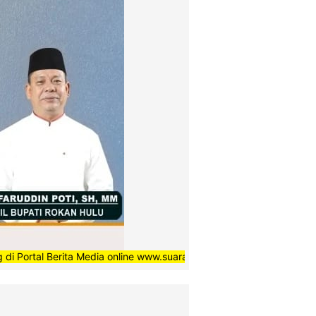
Berita Media online www.suaradaerahnews.com, semoga setiap berita