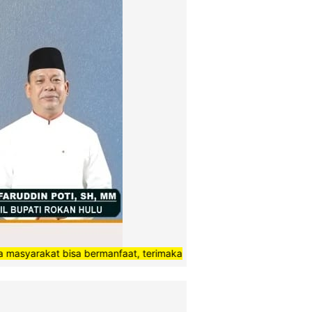
t bisa bermanfaat, terimakasih”