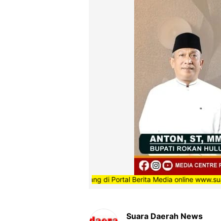
”Selamat Datang di Portal Berita Media online www.suaradaerahn
Suara Daerah News