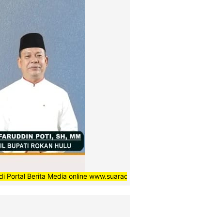
rita Media online www.suaradaerahnews.com, semoga setiap berita 