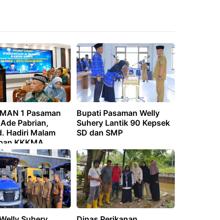
 MAN 1 Pasaman
Bupati Pasaman Welly
 Ade Pabrian,
Suhery Lantik 90 Kepsek
. Hadiri Malam
SD dan SMP
aban KKKMA
ra Barat
 Welly Suhery
Dinas Perikanan