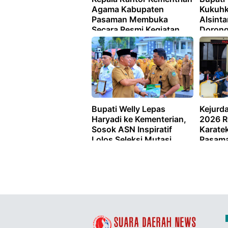
Agama Kabupaten
Kukuhk
Pasaman Membuka
Alsint
Secara Resmi Kegiatan
Dorong
Outbound DWP Kemenag
Progul
Pasaman
Bupati Welly Lepas
Kejurd
Haryadi ke Kementerian,
2026 R
Sosok ASN Inspiratif
Karatek
Lolos Seleksi Mutasi
Pasam
Nasional ASN Karir