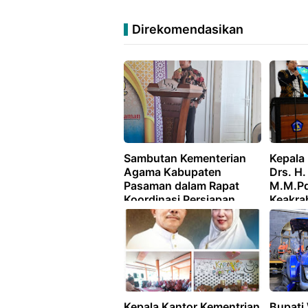
Direkomendasikan
Sambutan Kementerian
Kepala
Agama Kabupaten
Drs. H.
Pasaman dalam Rapat
M.M.Pd
Koordinasi Persiapan
Keakr
MTQ ke-52 Tingkat
Sumate
Kabupaten Pasaman
Kepala Kantor Kementrian
Bupati