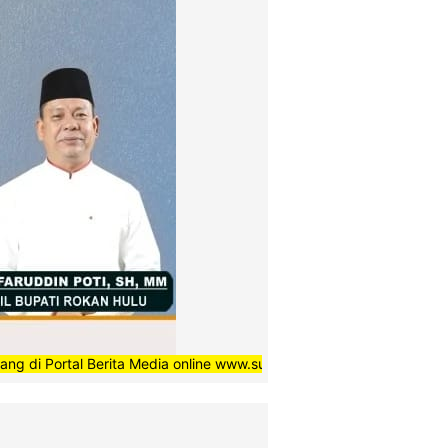
tal Berita Media online www.suaradaerahnews.com, semoga setiap be