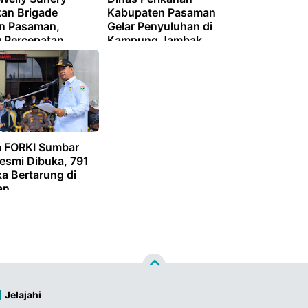
an Brigade
Kabupaten Pasaman
an Pasaman,
Gelar Penyuluhan di
 Percepatan
Kampung Jambak
Kecamatan Bonjol
a FORKI Sumbar
esmi Dibuka, 791
a Bertarung di
an
Jelajahi