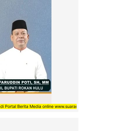
 Berita Media online www.suaradaerahnews.com, semoga setiap berit