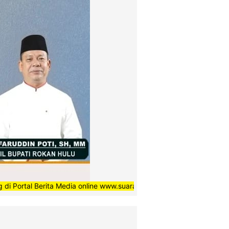
Berita Media online www.suaradaerahnews.com, semoga setiap berita