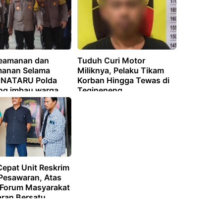
eamanan dan
Tuduh Curi Motor
anan Selama
Miliknya, Pelaku Tikam
n NATARU Polda
Korban Hingga Tewas di
g imbau warga
Tegineneng
tkan jasa
pan kendaraan
Cepat Unit Reskrim
 Pesawaran, Atas
Forum Masyarakat
ran Bersatu
)