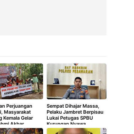
an Perjuangan
Sempat Dihajar Massa,
i, Masyarakat
Pelaku Jambret Berpisau
g Kemala Gelar
Lukai Petugas SPBU
ahmi Akbar
Kurungan Nyawa