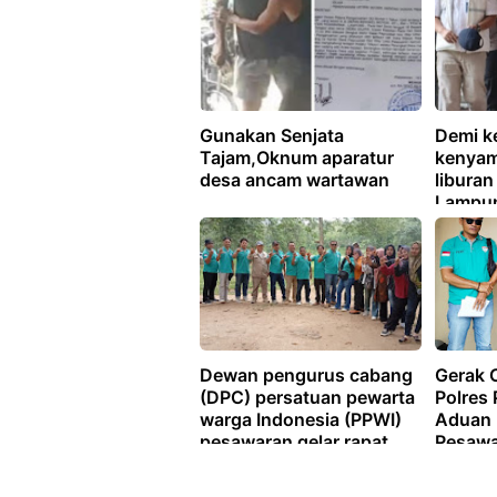
Gunakan Senjata
Demi k
Tajam,Oknum aparatur
kenyam
desa ancam wartawan
libura
Lampun
manfaa
peniti
Dewan pengurus cabang
Gerak 
(DPC) persatuan pewarta
Polres
warga Indonesia (PPWI)
Aduan 
pesawaran gelar rapat
Pesawa
kordinasi Akhir tahun
(FMPB