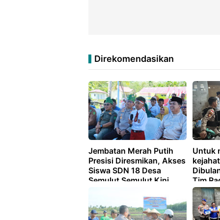
Direkomendasikan
Jembatan Merah Putih
Untuk 
Presisi Diresmikan, Akses
kejaha
Siswa SDN 18 Desa
Dibula
Semulut Semulut Kini
Tim Ra
Lebih Aman
Kepula
Intensi
Himbau