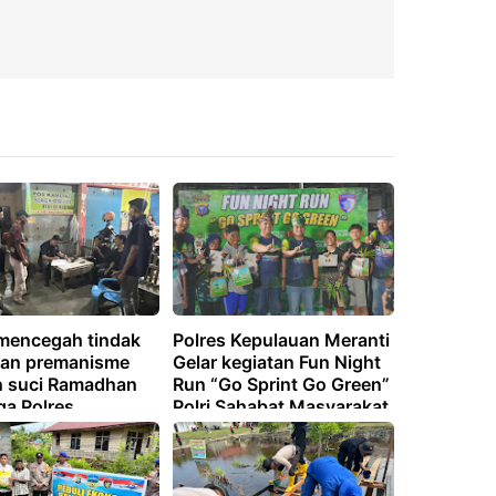
mencegah tindak
Polres Kepulauan Meranti
tan premanisme
Gelar kegiatan Fun Night
n suci Ramadhan
Run “Go Sprint Go Green”
ga Polres
Polri Sahabat Masyarakat
uan Meranti
p Berikan
an Kamtibmas.