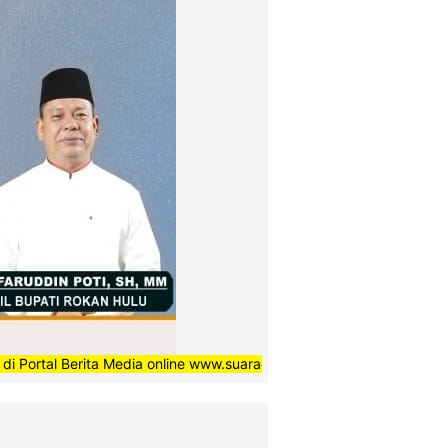
erita Media online www.suaradaerahnews.com, semoga setiap berita 