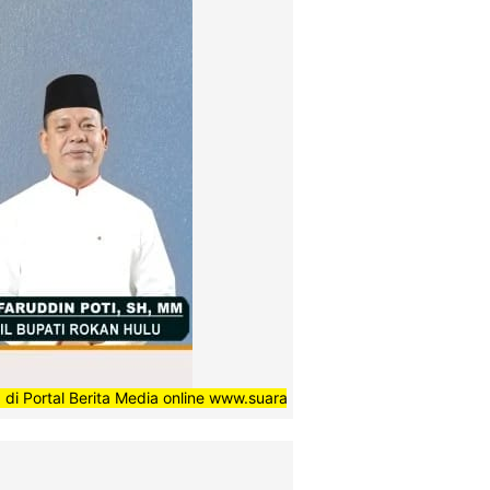
erita Media online www.suaradaerahnews.com, semoga setiap berita 