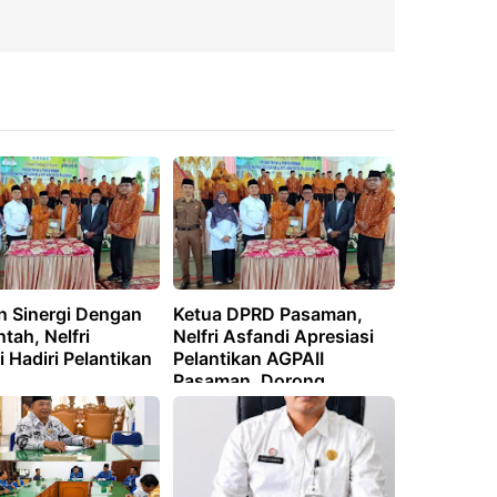
n Sinergi Dengan
Ketua DPRD Pasaman,
tah, Nelfri
Nelfri Asfandi Apresiasi
 Hadiri Pelantikan
Pelantikan AGPAII
Pasaman, Dorong
Penguatan Karakter
Generasi Muda