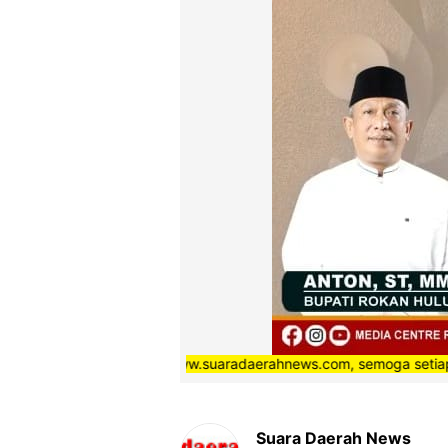
ta Media online www.suaradaerahnews.com, semoga setiap berita ya
Suara Daerah News