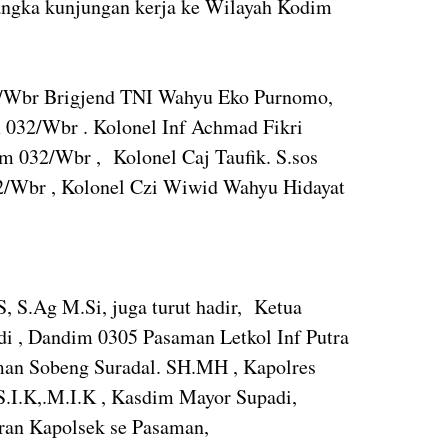
ngka kunjungan kerja ke Wilayah Kodim
/Wbr Brigjend TNI Wahyu Eko Purnomo,
m 032/Wbr . Kolonel Inf Achmad Fikri
m 032/Wbr , Kolonel Caj Taufik. S.sos
2/Wbr , Kolonel Czi Wiwid Wahyu Hidayat
 S.Ag M.Si, juga turut hadir, Ketua
i , Dandim 0305 Pasaman Letkol Inf Putra
man Sobeng Suradal. SH.MH , Kapolres
I.K,.M.I.K , Kasdim Mayor Supadi,
aran Kapolsek se Pasaman,