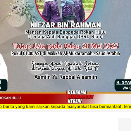
ng kami sajikan kepada masyarakat bisa bermanfaat, terimakasih”