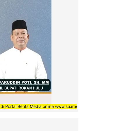
erita Media online www.suaradaerahnews.com, semoga setiap berita 