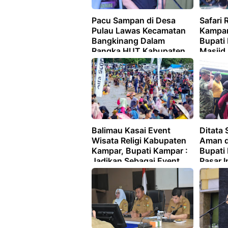
Pacu Sampan di Desa
Safari
Pulau Lawas Kecamatan
Kampar
Bangkinang Dalam
Bupati
Rangka HUT Kabupaten
Masjid 
Kampar ke-76 Resmi di
Mubaro
Tutup
Bakti
Balimau Kasai Event
Ditata
Wisata Religi Kabupaten
Aman 
Kampar, Bupati Kampar :
Bupati
Jadikan Sebagai Event
Pasar 
Tahunan Dan Wisata
Kota D
Alternatif
ASRI.