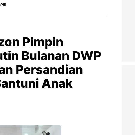
 WIB
izon Pimpin
utin Bulanan DWP
an Persandian
antuni Anak