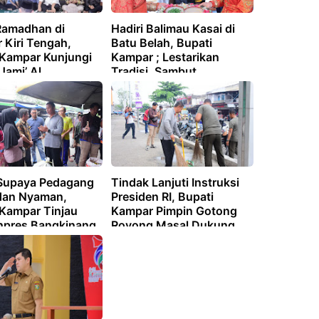
 Ramadhan di
Hadiri Balimau Kasai di
 Kiri Tengah,
Batu Belah, Bupati
 Kampar Kunjungi
Kampar ; Lestarikan
Jami’ Al
Tradisi, Sambut
kah Desa Karya
Ramadhan dengan Hati
Yang Suci
 Supaya Pedagang
Tindak Lanjuti Instruksi
dan Nyaman,
Presiden RI, Bupati
 Kampar Tinjau
Kampar Pimpin Gotong
Inpres Bangkinang
Royong Masal Dukung
ukung Gerakan
Gerakan Indonesia ASRI.